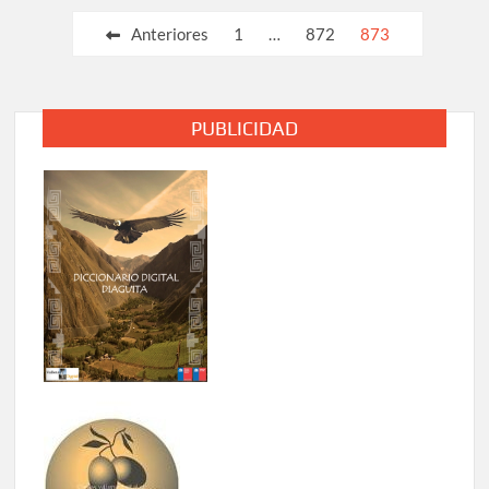
Paginación
Anteriores
1
…
872
873
de
entradas
PUBLICIDAD