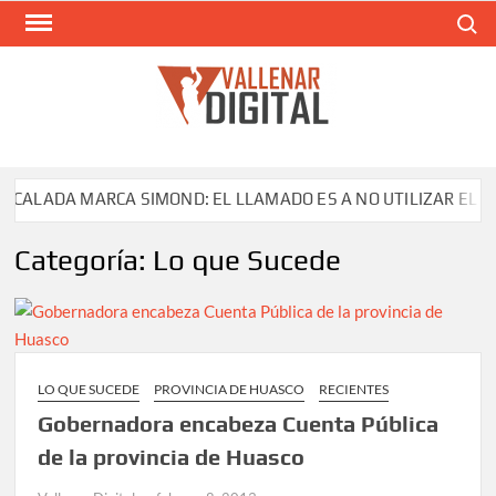
Saltar
Buscar
al
contenido
VAL
Siti
comunic
ALADA MARCA SIMOND: EL LLAMADO ES A NO UTILIZAR EL PRO
Categoría:
Lo que Sucede
LO QUE SUCEDE
PROVINCIA DE HUASCO
RECIENTES
Gobernadora encabeza Cuenta Pública
de la provincia de Huasco