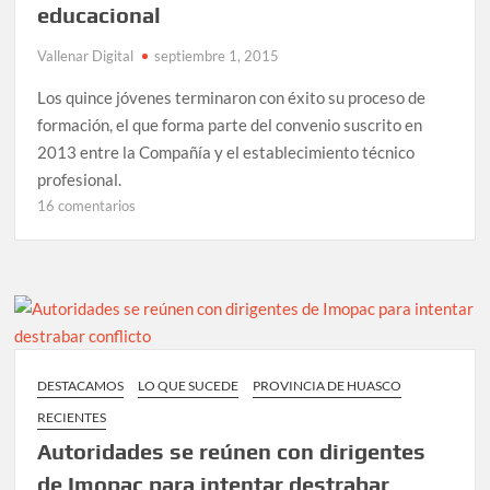
educacional
Vallenar Digital
septiembre 1, 2015
Los quince jóvenes terminaron con éxito su proceso de
formación, el que forma parte del convenio suscrito en
2013 entre la Compañía y el establecimiento técnico
profesional.
en
16 comentarios
Jóvenes
del
Liceo
Japón
se
integran
a
DESTACAMOS
LO QUE SUCEDE
PROVINCIA DE HUASCO
Guacolda
RECIENTES
gracias
a
Autoridades se reúnen con dirigentes
exitoso
de Imopac para intentar destrabar