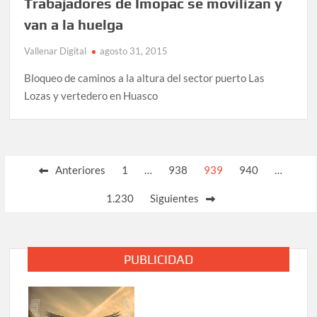
Trabajadores de Imopac se movilizan y
van a la huelga
Vallenar Digital
agosto 31, 2015
Bloqueo de caminos a la altura del sector puerto Las
Lozas y vertedero en Huasco
Paginación
Anteriores
1
…
938
939
940
…
de
1.230
Siguientes
entradas
PUBLICIDAD