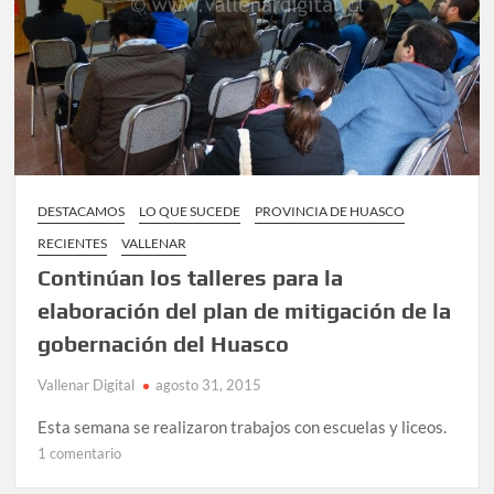
conflicto
DESTACAMOS
LO QUE SUCEDE
PROVINCIA DE HUASCO
RECIENTES
VALLENAR
Continúan los talleres para la
elaboración del plan de mitigación de la
gobernación del Huasco
Vallenar Digital
agosto 31, 2015
Esta semana se realizaron trabajos con escuelas y liceos.
en
1 comentario
Continúan