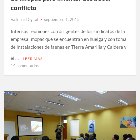
convenio
conflicto
educacional
Vallenar Digital
septiembre 1, 2015
Intensas reuniones con dirigentes de los sindicatos de la
empresa Imopac que se encuentran en huelga y con toma
de instalaciones de faenas en Tierra Amarilla y Caldera y
el …
LEER MÁS
en
14 comentarios
Autoridades
se
reúnen
con
dirigentes
de
Imopac
para
intentar
destrabar