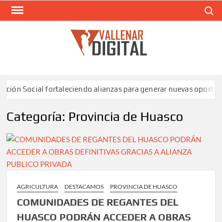
Saltar
Buscar
al
contenido
VAL
Siti
comunic
ocial fortaleciendo alianzas para generar nuevas oportunidades
Categoría:
Provincia de Huasco
AGRICULTURA
DESTACAMOS
PROVINCIA DE HUASCO
COMUNIDADES DE REGANTES DEL
HUASCO PODRÁN ACCEDER A OBRAS