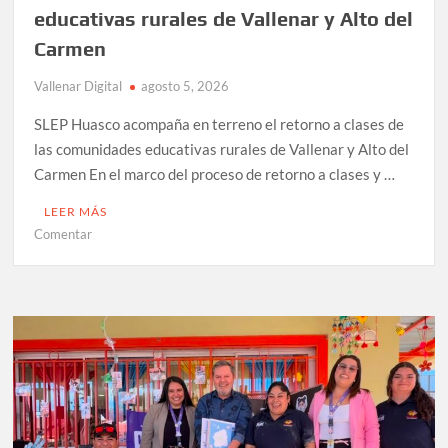
educativas rurales de Vallenar y Alto del
Carmen
Vallenar Digital
agosto 5, 2026
SLEP Huasco acompaña en terreno el retorno a clases de
las comunidades educativas rurales de Vallenar y Alto del
Carmen En el marco del proceso de retorno a clases y …
LEER MÁS
en
Comentar
SLEP
Huasco
acompaña
en
terreno
el
retorno
a
clases