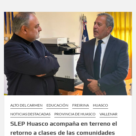
la
Escuela
El
Chañar
representó
a
Atacama
en
el
encuentro
nacional
de
“Directores
por
Chile”
ALTO DEL CARMEN
EDUCACIÓN
FREIRINA
HUASCO
NOTICIAS DESTACADAS
PROVINCIA DE HUASCO
VALLENAR
SLEP Huasco acompaña en terreno el
retorno a clases de las comunidades