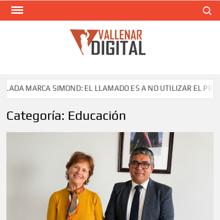
Saltar
Buscar
al
contenido
VAL
Siti
comunic
ARCA SIMOND: EL LLAMADO ES A NO UTILIZAR EL PRODUCTO
Categoría:
Educación