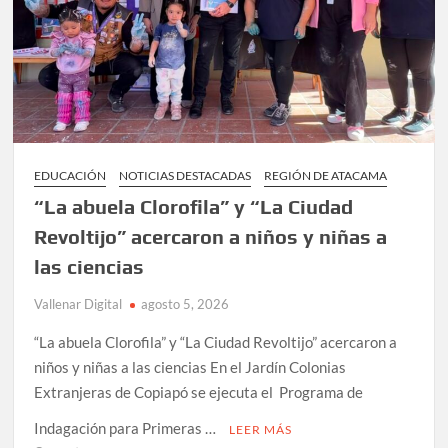
de
las
comunidades
educativas
rurales
de
Vallenar
y
EDUCACIÓN
NOTICIAS DESTACADAS
REGIÓN DE ATACAMA
Alto
del
“La abuela Clorofila” y “La Ciudad
Carmen
Revoltijo” acercaron a niños y niñas a
las ciencias
Vallenar Digital
agosto 5, 2026
“La abuela Clorofila” y “La Ciudad Revoltijo” acercaron a
niños y niñas a las ciencias En el Jardín Colonias
Extranjeras de Copiapó se ejecuta el Programa de
Indagación para Primeras …
LEER MÁS