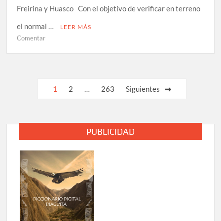
Freirina y Huasco Con el objetivo de verificar en terreno
el normal …
LEER MÁS
en
Comentar
SLEP
Huasco
y
Dirección
Paginación
1
2
…
263
Siguientes
Provincial
de
de
Educación
entradas
constatan
PUBLICIDAD
en
terreno
retorno
a
clases
en
las
comunas