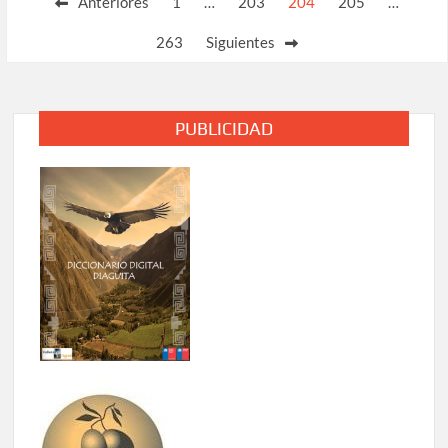
Anteriores
1
…
203
204
205
…
de
263
Siguientes
entradas
PUBLICIDAD