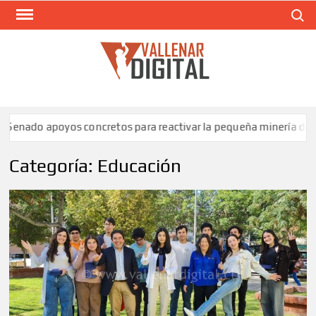
Saltar
Buscar
al
contenido
VAL
Siti
comunic
poyos concretos para reactivar la pequeña minería de Atacama
Categoría:
Educación