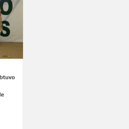
obtuvo
de