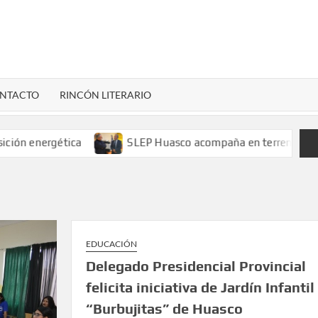
LENARDIGITAL
ional…
NTACTO
RINCÓN LITERARIO
ergética
SLEP Huasco acompaña en terreno el retorno a c
EDUCACIÓN
Delegado Presidencial Provincial
felicita iniciativa de Jardín Infantil
“Burbujitas” de Huasco