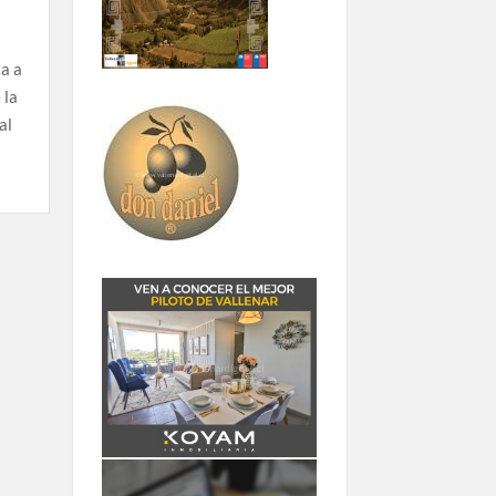
a a
 la
al