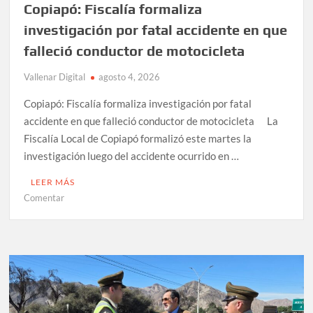
Copiapó: Fiscalía formaliza
investigación por fatal accidente en que
falleció conductor de motocicleta
Vallenar Digital
agosto 4, 2026
Copiapó: Fiscalía formaliza investigación por fatal
accidente en que falleció conductor de motocicleta La
Fiscalía Local de Copiapó formalizó este martes la
investigación luego del accidente ocurrido en …
LEER MÁS
en
Comentar
Copiapó:
Fiscalía
formaliza
investigación
por
fatal
accidente