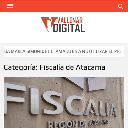
Saltar
Buscar
al
contenido
VAL
Siti
comunic
CA SIMOND: EL LLAMADO ES A NO UTILIZAR EL PRODUCTO
Categoría:
Fiscalía de Atacama