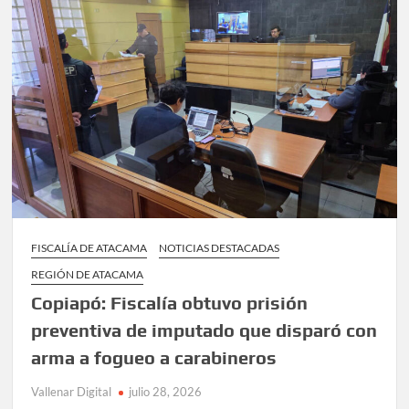
muerte
de
trabajador
en
la
ruta
5
Norte
FISCALÍA DE ATACAMA
NOTICIAS DESTACADAS
REGIÓN DE ATACAMA
Copiapó: Fiscalía obtuvo prisión
preventiva de imputado que disparó con
arma a fogueo a carabineros
Vallenar Digital
julio 28, 2026