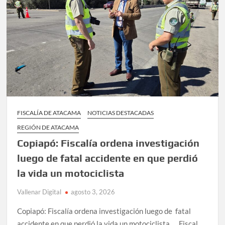
en
que
falleció
conductor
de
motocicleta
FISCALÍA DE ATACAMA
NOTICIAS DESTACADAS
REGIÓN DE ATACAMA
Copiapó: Fiscalía ordena investigación
luego de fatal accidente en que perdió
la vida un motociclista
Vallenar Digital
agosto 3, 2026
Copiapó: Fiscalía ordena investigación luego de fatal
accidente en que perdió la vida un motociclista Fiscal