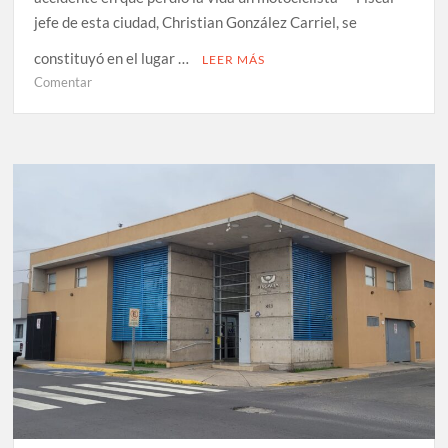
jefe de esta ciudad, Christian González Carriel, se
constituyó en el lugar …
LEER MÁS
en
Comentar
Copiapó:
Fiscalía
ordena
investigación
luego
de
fatal
accidente
en
que
perdió
la
vida
un
motociclista