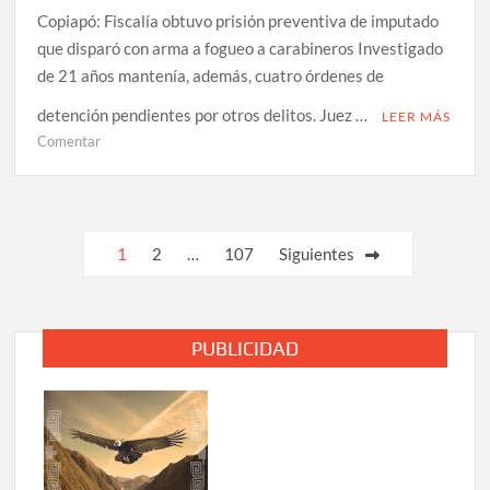
Copiapó: Fiscalía obtuvo prisión preventiva de imputado
que disparó con arma a fogueo a carabineros Investigado
de 21 años mantenía, además, cuatro órdenes de
detención pendientes por otros delitos. Juez …
LEER MÁS
en
Comentar
Copiapó:
Fiscalía
obtuvo
prisión
Paginación
1
2
…
107
Siguientes
preventiva
de
de
imputado
entradas
que
PUBLICIDAD
disparó
con
arma
a
fogueo
a