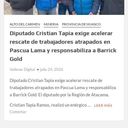
ALTO DEL CARMEN
MINERIA
PROVINCIA DE HUASCO
Diputado Cristian Tapia exige acelerar
rescate de trabajadores atrapados en
Pascua Lama y responsabiliza a Barrick
Gold
Vallenar Digital
julio 24, 2026
Diputado Cristian Tapia exige acelerar rescate de
trabajadores atrapados en Pascua Lama y responsabiliza
a Barrick Gold El diputado por la Región de Atacama,
Cristian Tapia Ramos, realizó un enérgico …
LEER MÁS
en
Comentar
Diputado
Cristian