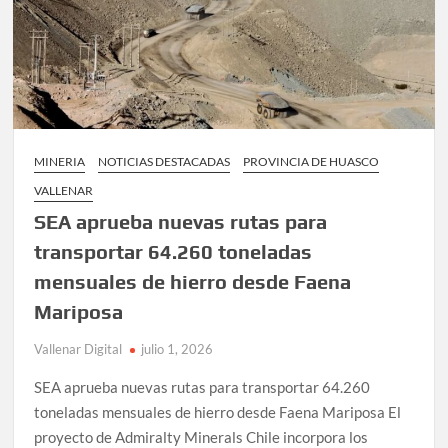
transporte
de
los
trabajadores
que
permanecen
en
MINERIA
NOTICIAS DESTACADAS
PROVINCIA DE HUASCO
los
campamentos
VALLENAR
Barriales
SEA aprueba nuevas rutas para
y
transportar 64.260 toneladas
Potrerillos
mensuales de hierro desde Faena
Mariposa
Vallenar Digital
julio 1, 2026
SEA aprueba nuevas rutas para transportar 64.260
toneladas mensuales de hierro desde Faena Mariposa El
proyecto de Admiralty Minerals Chile incorpora los