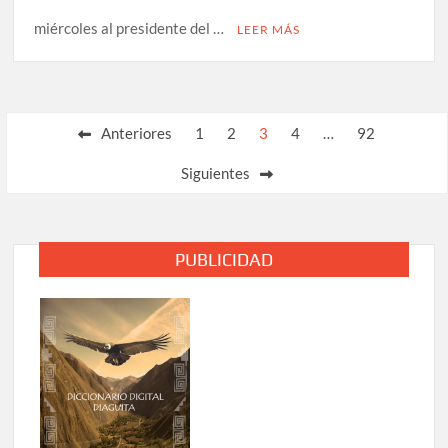
miércoles al presidente del …
LEER MÁS
Paginación
Anteriores
1
2
3
4
…
92
de
Siguientes
entradas
PUBLICIDAD