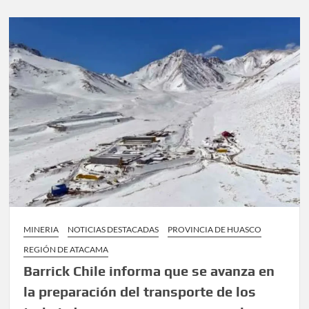
Tapia
exige
acelerar
rescate
de
trabajadores
atrapados
en
Pascua
Lama
y
responsabiliza
a
Barrick
Gold
MINERIA
NOTICIAS DESTACADAS
PROVINCIA DE HUASCO
REGIÓN DE ATACAMA
Barrick Chile informa que se avanza en
la preparación del transporte de los