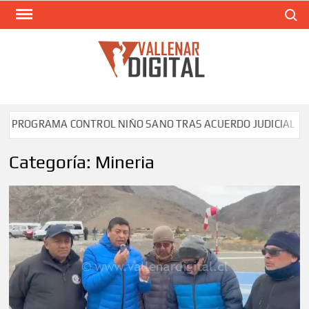
Saltar
Buscar
al
contenido
VAL
Siti
comunic
RAMA CONTROL NIÑO SANO TRAS ACUERDO JUDICIAL ENTRE SE
Categoría:
Mineria