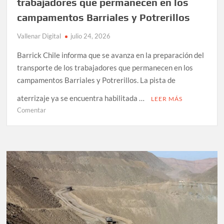
trabajadores que permanecen en los
campamentos Barriales y Potrerillos
Vallenar Digital
julio 24, 2026
Barrick Chile informa que se avanza en la preparación del
transporte de los trabajadores que permanecen en los
campamentos Barriales y Potrerillos. La pista de
aterrizaje ya se encuentra habilitada …
LEER MÁS
en
Comentar
Barrick
Chile
informa
que
se
avanza
en
la
preparación
del