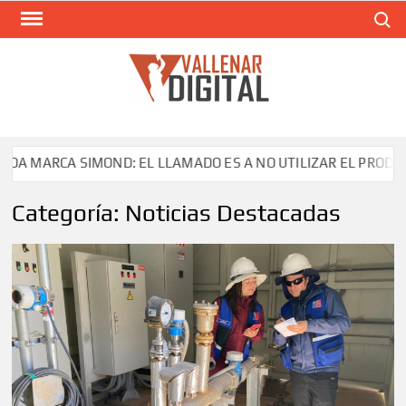
Saltar
Buscar
al
contenido
VAL
Siti
comunic
A SIMOND: EL LLAMADO ES A NO UTILIZAR EL PRODUCTO
Categoría:
Noticias Destacadas