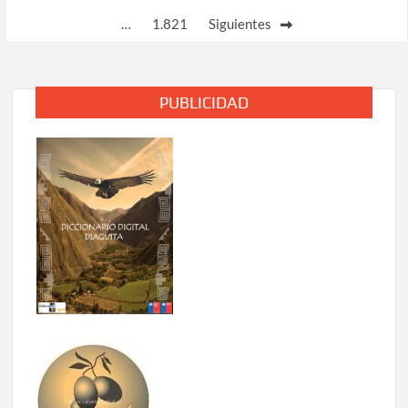
de
…
1.821
Siguientes
entradas
PUBLICIDAD