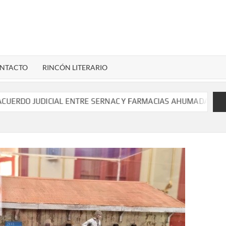
LENARDIGITAL
ional…
NTACTO
RINCÓN LITERARIO
 ENTRE SERNAC Y FARMACIAS AHUMADA POR COLUSIÓN DE ME