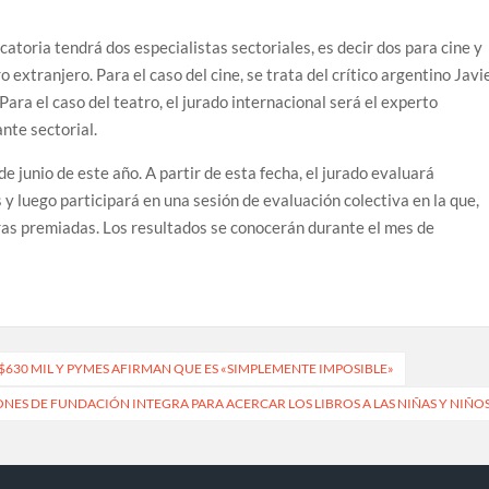
toria tendrá dos especialistas sectoriales, es decir dos para cine y
o extranjero. Para el caso del cine, se trata del crítico argentino Javi
Para el caso del teatro, el jurado internacional será el experto
nte sectorial.
e junio de este año. A partir de esta fecha, el jurado evaluará
 y luego participará en una sesión de evaluación colectiva en la que,
bras premiadas. Los resultados se conocerán durante el mes de
 $630 MIL Y PYMES AFIRMAN QUE ES «SIMPLEMENTE IMPOSIBLE»
ES DE FUNDACIÓN INTEGRA PARA ACERCAR LOS LIBROS A LAS NIÑAS Y NIÑO