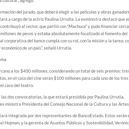
a cultural”, agregó.
rmación del jurado, que deberá elegir a las películas y obras ganador
tará a cargo de la actriz Paulina Urrutia. La exministra destacó que e
contribuyó al sector, que partió con “Machuca” y pudo financiar cerc
 millones de pesos y estaba absolutamente focalizado al fomento del
al corporativa del banco cumpla con su rol, con la misión y la tarea; c
y económico de un país”, señaló Urrutia.
rama
cano a los $400 millones, considerando un total de seis premios: tre
Estos, en el caso del cine serán $100 millones para cada uno de los tres
l caso del teatro.
las dos convocatorias, la que estará presidida por Paulina Urrutia,
 ex ministra Presidenta del Consejo Nacional de la Cultura y las Artes
tará integrada por dos representantes de BancoEstado. Estos serán 
niel Hojman, y la gerenta de Asuntos Públicos y Sostenibilidad, Veróni