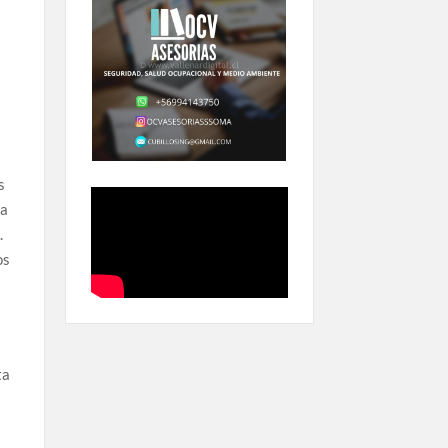
s
na
.
os
ta