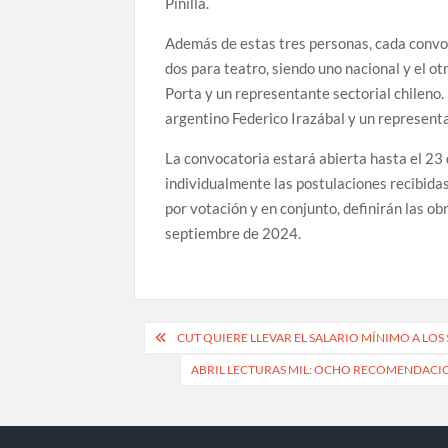
Pinilla.
Además de estas tres personas, cada convoca
dos para teatro, siendo uno nacional y el otr
Porta y un representante sectorial chileno. 
argentino Federico Irazábal y un representa
La convocatoria estará abierta hasta el 23 d
individualmente las postulaciones recibidas
por votación y en conjunto, definirán las o
septiembre de 2024.
Navegación
CUT QUIERE LLEVAR EL SALARIO MÍNIMO A LOS
de
ABRIL LECTURAS MIL: OCHO RECOMENDACION
entradas