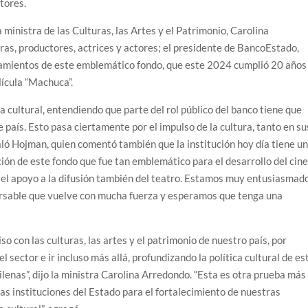
tores.
ministra de las Culturas, las Artes y el Patrimonio, Carolina
ras, productores, actrices y actores; el presidente de BancoEstado,
neamientos de este emblemático fondo, que este 2024 cumplió 20 años
lícula “Machuca”.
 cultural, entendiendo que parte del rol público del banco tiene que
e país. Esto pasa ciertamente por el impulso de la cultura, tanto en su
ñaló Hojman, quien comentó también que la institución hoy día tiene u
ción de este fondo que fue tan emblemático para el desarrollo del cine
el apoyo a la difusión también del teatro. Estamos muy entusiasmad
rsable que vuelve con mucha fuerza y esperamos que tenga una
con las culturas, las artes y el patrimonio de nuestro país, por
 sector e ir incluso más allá, profundizando la política cultural de es
hilenas”, dijo la ministra Carolina Arredondo. “Esta es otra prueba más
las instituciones del Estado para el fortalecimiento de nuestras