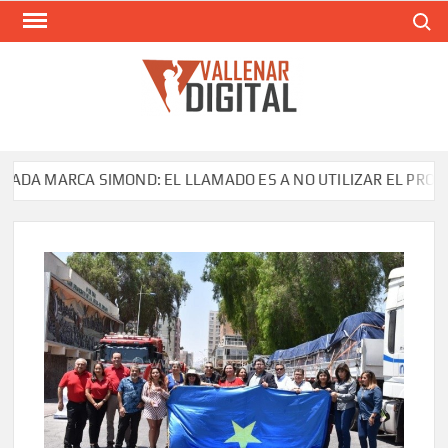
Saltar
Buscar
al
contenido
VAL
Siti
comunic
 MARCA SIMOND: EL LLAMADO ES A NO UTILIZAR EL PRODUCTO