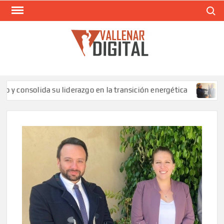
Saltar
Buscar
al
contenido
VAL
Siti
comunic
solida su liderazgo en la transición energética
SLEP Hu