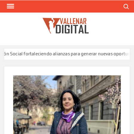
Saltar
Buscar
al
contenido
VAL
Siti
comunic
ocial fortaleciendo alianzas para generar nuevas oportunidades