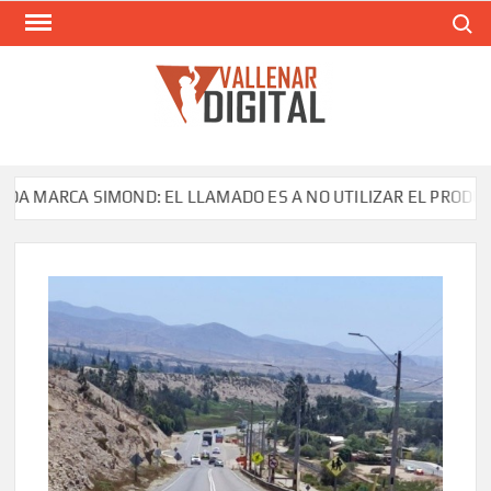
Saltar
Buscar
al
contenido
VAL
Siti
comunic
ARCA SIMOND: EL LLAMADO ES A NO UTILIZAR EL PRODUCTO