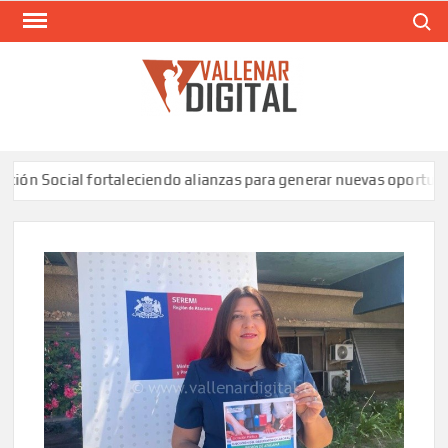
Saltar
Buscar
al
contenido
VAL
Siti
comunic
ocial fortaleciendo alianzas para generar nuevas oportunidades