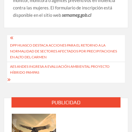
monitor, monitora o agentes preventivos en violencia
contra las mujeres. El formulario de inscripción está
disponible en el sitio web
sernameg.gob.cl
Navegación
DPP HUASCO DESTACA ACCIONES PARA EL RETORNO A LA
de
NORMALIDAD DE SECTORES AFECTADOS POR PRECIPITACIONES
entradas
EN ALTO DEL CARMEN
AES ANDES INGRESA A EVALUACIÓN AMBIENTAL PROYECTO
HÍBRIDO PAMPAS
PUBLICIDAD