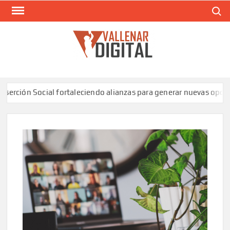
Saltar
Buscar
al
contenido
VAL
Siti
comunic
ión Social fortaleciendo alianzas para generar nuevas oportuni