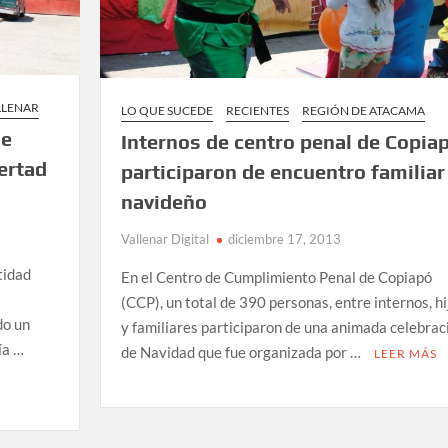
LLENAR
LO QUE SUCEDE
RECIENTES
REGIÓN DE ATACAMA
de
Internos de centro penal de Copia
bertad
participaron de encuentro familiar
navideño
Vallenar Digital
diciembre 17, 2013
tidad
En el Centro de Cumplimiento Penal de Copiapó
(CCP), un total de 390 personas, entre internos, hi
do un
y familiares participaron de una animada celebrac
ía …
de Navidad que fue organizada por …
LEER MÁS