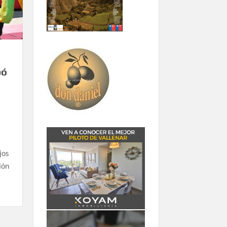
pó
jos
ión