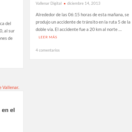
Vallenar Digital
diciembre 14, 2013
Alrededor de las 06:15 horas de esta mañana, se
produjo un accidente de tránsito en la ruta 5 de la
rca del
doble vía. El accidente fue a 20 km al norte …
, al sur
LEER MÁS
ones de
en
4 comentarios
Volcamiento
deja
víctima
fatal
en
doble
vía
entre
Copiapó-
 en el
Vallenar