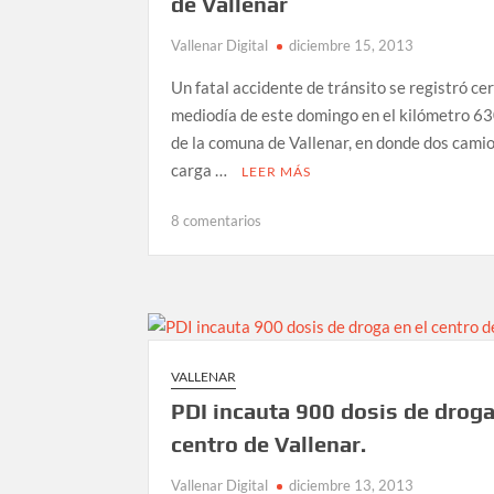
de Vallenar
Vallenar Digital
diciembre 15, 2013
Un fatal accidente de tránsito se registró ce
mediodía de este domingo en el kilómetro 630
de la comuna de Vallenar, en donde dos cami
carga …
LEER MÁS
en
8 comentarios
Violenta
colisión
frontal
entre
camiones
deja
VALLENAR
dos
PDI incauta 900 dosis de droga
fallecidos
al
centro de Vallenar.
sur
Vallenar Digital
diciembre 13, 2013
de