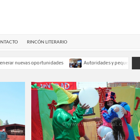
LENARDIGITAL
ional…
NTACTO
RINCÓN LITERARIO
r nuevas oportunidades
Autoridades y pequeños mineros 