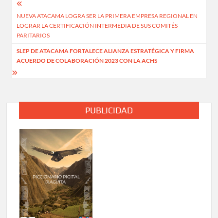
Navegación
NUEVA ATACAMA LOGRA SER LA PRIMERA EMPRESA REGIONAL EN
de
LOGRAR LA CERTIFICACIÓN INTERMEDIA DE SUS COMITÉS
entradas
PARITARIOS
SLEP DE ATACAMA FORTALECE ALIANZA ESTRATÉGICA Y FIRMA
ACUERDO DE COLABORACIÓN 2023 CON LA ACHS
PUBLICIDAD