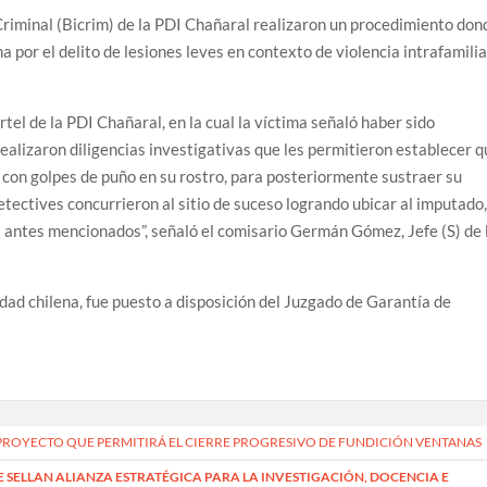
Criminal (Bicrim) de la PDI Chañaral realizaron un procedimiento don
 por el delito de lesiones leves en contexto de violencia intrafamilia
tel de la PDI Chañaral, en la cual la víctima señaló haber sido
 realizaron diligencias investigativas que les permitieron establecer 
a con golpes de puño en su rostro, para posteriormente sustraer su
etectives concurrieron al sitio de suceso logrando ubicar al imputado
s antes mencionados”, señaló el comisario Germán Gómez, Jefe (S) de 
dad chilena, fue puesto a disposición del Juzgado de Garantía de
 PROYECTO QUE PERMITIRÁ EL CIERRE PROGRESIVO DE FUNDICIÓN VENTANAS
AE SELLAN ALIANZA ESTRATÉGICA PARA LA INVESTIGACIÓN, DOCENCIA E