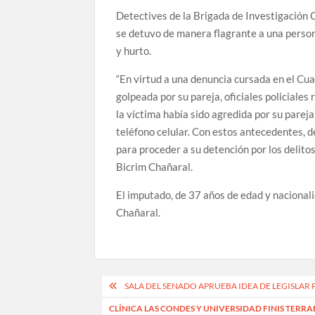
Detectives de la Brigada de Investigación 
se detuvo de manera flagrante a una persona
y hurto.
“En virtud a una denuncia cursada en el Cuar
golpeada por su pareja, oficiales policiales
la víctima había sido agredida por su parej
teléfono celular. Con estos antecedentes, d
para proceder a su detención por los delito
Bicrim Chañaral.
El imputado, de 37 años de edad y nacionali
Chañaral.
Navegación
SALA DEL SENADO APRUEBA IDEA DE LEGISLAR
de
CLÍNICA LAS CONDES Y UNIVERSIDAD FINIS TERR