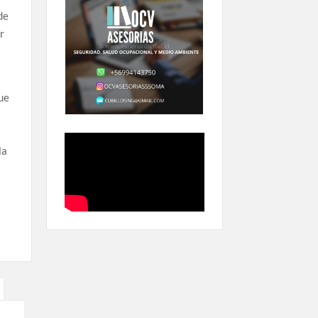
de
r
que
,
la