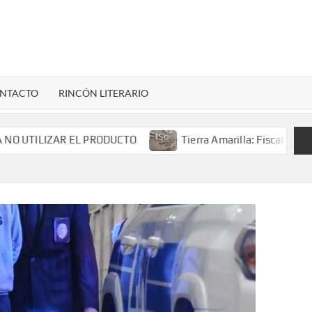
LENARDIGITAL
ional…
NTACTO
RINCÓN LITERARIO
TILIZAR EL PRODUCTO
Tierra Amarilla: Fiscalía investi