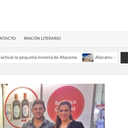
LENARDIGITAL
ional…
NTACTO
RINCÓN LITERARIO
r la pequeña minería de Atacama
Atacama duplica su cap