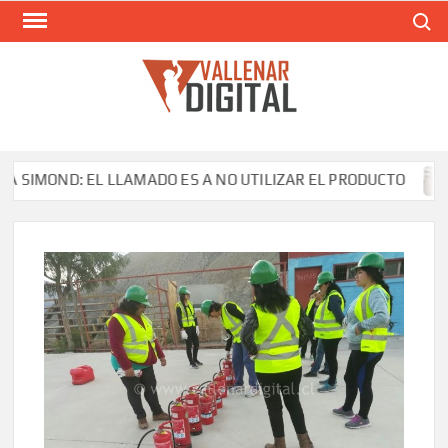
Saltar
Buscar
al
contenido
VAL
Siti
comunic
ND: EL LLAMADO ES A NO UTILIZAR EL PRODUCTO
Tier