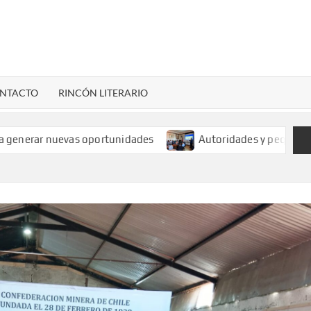
LENARDIGITAL
ional…
NTACTO
RINCÓN LITERARIO
rar nuevas oportunidades
Autoridades y pequeños minero