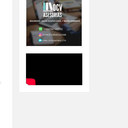
l
n
l