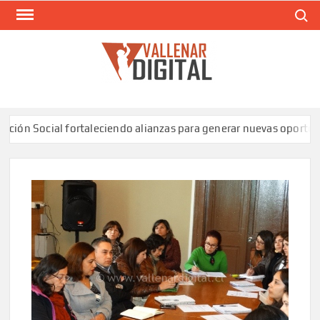
Saltar
Buscar
al
contenido
VAL
Siti
comunic
 Social fortaleciendo alianzas para generar nuevas oportunidad