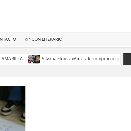
LENARDIGITAL
ional…
NTACTO
RINCÓN LITERARIO
ILLA
Silvana Flores: «Antes de comprar un juguete, infór