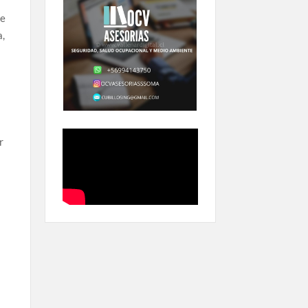
de
a,
r