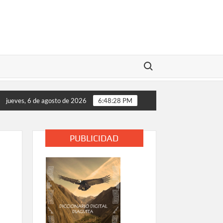
Buscar:
mese y verifique que cumpla con la normativa sanitaria vigente»
jueves, 6 de agosto de 2026
6:48:29 PM
PUBLICIDAD