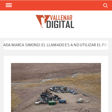
Saltar
Buscar
al
contenido
VAL
Siti
comunic
 MARCA SIMOND: EL LLAMADO ES A NO UTILIZAR EL PRODUCTO