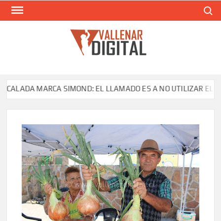
Saltar
Buscar
al
contenido
VAL
Siti
comunic
LADA MARCA SIMOND: EL LLAMADO ES A NO UTILIZAR EL PROD