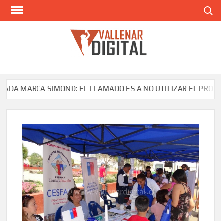
Saltar
Buscar
al
contenido
VAL
Siti
comunic
MARCA SIMOND: EL LLAMADO ES A NO UTILIZAR EL PRODUCTO