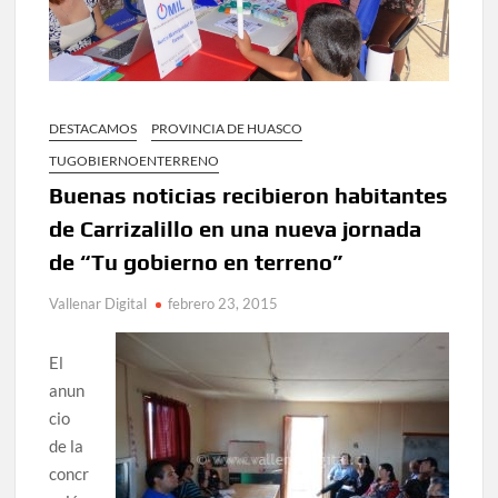
DESTACAMOS
PROVINCIA DE HUASCO
TUGOBIERNOENTERRENO
Buenas noticias recibieron habitantes
de Carrizalillo en una nueva jornada
de “Tu gobierno en terreno”
Vallenar Digital
febrero 23, 2015
El
anun
cio
de la
concr