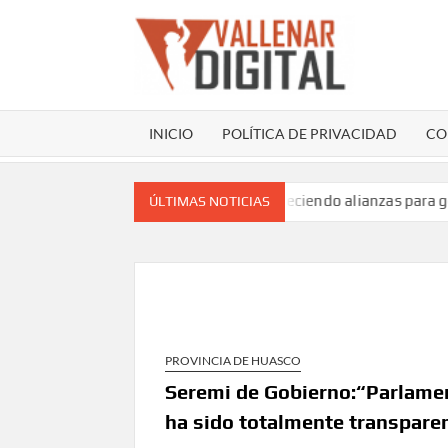
Saltar
al
contenido
VAL
Sitio web
comunicac
INICIO
POLÍTICA DE PRIVACIDAD
CO
l Día de la Reinserción Social fortaleciendo alianzas para gen
ÚLTIMAS NOTICIAS
PROVINCIA DE HUASCO
Seremi de Gobierno:“Parlamen
ha sido totalmente transpare