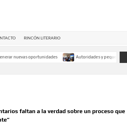
LENARDIGITAL
ional…
NTACTO
RINCÓN LITERARIO
erar nuevas oportunidades
Autoridades y pequeños miner
tarios faltan a la verdad sobre un proceso que
nte”