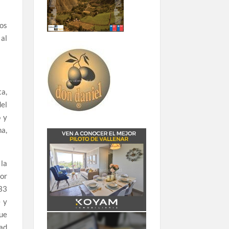
los
al
ta,
del
 y
a,
 la
por
33
e y
que
dad