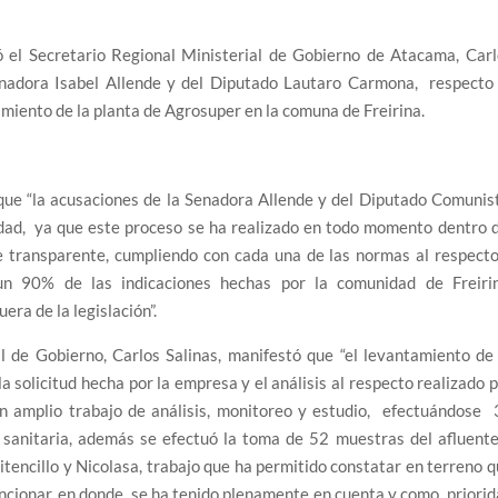
ó el Secretario Regional Ministerial de Gobierno de Atacama, Car
Senadora Isabel Allende y del Diputado Lautaro Carmona, respecto 
amiento de la planta de Agrosuper en la comuna de Freirina.
 que “la acusaciones de la Senadora Allende y del Diputado Comunis
dad, ya que este proceso se ha realizado en todo momento dentro 
e transparente, cumpliendo con cada una de las normas al respecto
 90% de las indicaciones hechas por la comunidad de Freirin
ra de la legislación”.
 de Gobierno, Carlos Salinas, manifestó que “el levantamiento de
a solicitud hecha por la empresa y el análisis al respecto realizado 
n amplio trabajo de análisis, monitoreo y estudio, efectuándose 
ta sanitaria, además se efectuó la toma de 52 muestras del afluent
itencillo y Nicolasa, trabajo que ha permitido constatar en terreno 
uncionar, en donde se ha tenido plenamente en cuenta y como priori