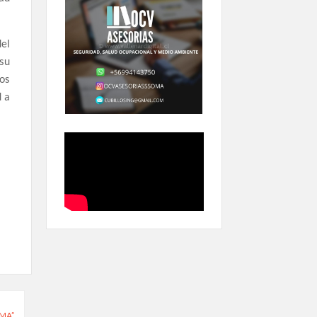
el
 su
os
d a
AMA”