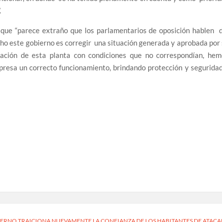
.
 que “parece extraño que los parlamentarios de oposición hablen d
cho este gobierno es corregir una situación generada y aprobada por
bación de esta planta con condiciones que no correspondían, hem
mpresa un correcto funcionamiento, brindando protección y segurida
IERNO TRAICIONA NUEVAMENTE LA CONFIANZA DE LOS HABITANTES DE ATAC