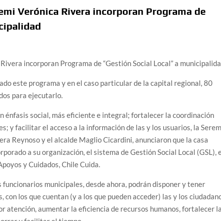
remi Verónica Rivera incorporan Programa de
cipalidad
 Rivera incorporan Programa de “Gestión Social Local” a municipalid
ado este programa y en el caso particular de la capital regional, 80
dos para ejecutarlo.
n énfasis social, más eficiente e integral; fortalecer la coordinación
; y facilitar el acceso a la información de las y los usuarios, la Serem
vera Reynoso y el alcalde Maglio Cicardini, anunciaron que la casa
orporado a su organización, el sistema de Gestión Social Local (GSL), 
Apoyos y Cuidados, Chile Cuida.
os funcionarios municipales, desde ahora, podrán disponer y tener
, con los que cuentan (y a los que pueden acceder) las y los ciudadan
r atención, aumentar la eficiencia de recursos humanos, fortalecer l
rrar y facilitar el tiempo.