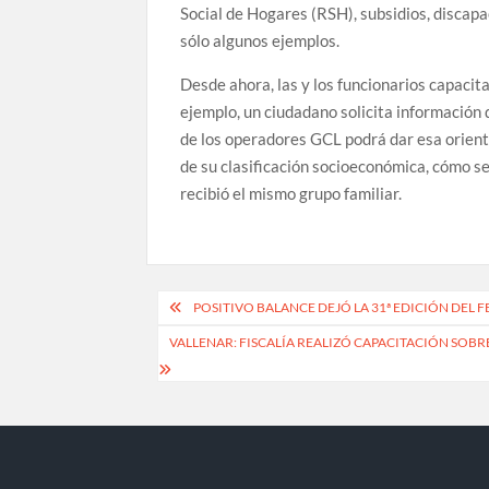
Social de Hogares (RSH), subsidios, discap
sólo algunos ejemplos.
Desde ahora, las y los funcionarios capacit
ejemplo, un ciudadano solicita información d
de los operadores GCL podrá dar esa orient
de su clasificación socioeconómica, cómo s
recibió el mismo grupo familiar.
Navegación
POSITIVO BALANCE DEJÓ LA 31ª EDICIÓN DEL 
de
VALLENAR: FISCALÍA REALIZÓ CAPACITACIÓN SOBR
entradas