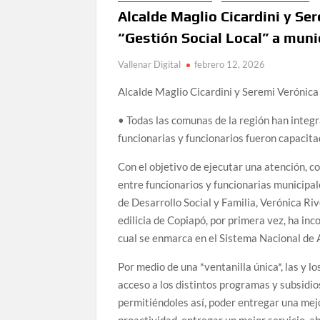
Alcalde Maglio Cicardini y Se
“Gestión Social Local” a muni
Vallenar Digital
febrero 12, 2026
Alcalde Maglio Cicardini y Seremi Verónica
• Todas las comunas de la región han integr
funcionarias y funcionarios fueron capacita
Con el objetivo de ejecutar una atención, co
entre funcionarios y funcionarias municipales
de Desarrollo Social y Familia, Verónica Ri
edilicia de Copiapó, por primera vez, ha inc
cual se enmarca en el Sistema Nacional de 
Por medio de una *ventanilla única*, las y l
acceso a los distintos programas y subsidios
permitiéndoles así, poder entregar una mejo
proactividad, entregar un mejor servicio, aho