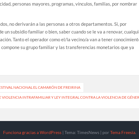
acidad, personas mayores, programas, vínculos, familias, por nombrar
ados, no derivarán a las personas a otros departamentos. Si, por
e un subsidio familiar o bien, saber cuando se le va a renovar, cualqu
ación. Tanto el operador como el/la vecino/a van a tener conocimient
e compone su grupo familiar y las transferencias monetarios que ya
FESTIVAL NACIONAL EL CAMARÓN DE FREIRINA
E VIOLENCIA INTRAFAMILIAR Y LEY INTEGRAL CONTRA LA VIOLENCIA DE GÉNE
Funciona gracias a WordPress
|
Tema: TimesNews
|
por
Tema Freesia
.