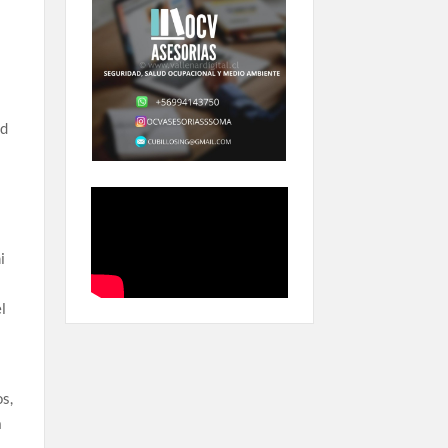
ad
i
el
os,
a