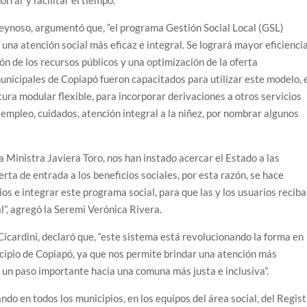
eynoso, argumentó que, “el programa Gestión Social Local (GSL)
una atención social más eficaz e integral. Se logrará mayor eficienci
ón de los recursos públicos y una optimización de la oferta
unicipales de Copiapó fueron capacitados para utilizar este modelo, 
tura modular flexible, para incorporar derivaciones a otros servicios
 empleo, cuidados, atención integral a la niñez, por nombrar algunos
 Ministra Javiera Toro, nos han instado acercar el Estado a las
rta de entrada a los beneficios sociales, por esta razón, se hace
ios e integrar este programa social, para que las y los usuarios recib
l”, agregó la Seremi Verónica Rivera.
 Cicardini, declaró que, “este sistema está revolucionando la forma en
icipio de Copiapó, ya que nos permite brindar una atención más
o un paso importante hacia una comuna más justa e inclusiva”.
ndo en todos los municipios, en los equipos del área social, del Regis