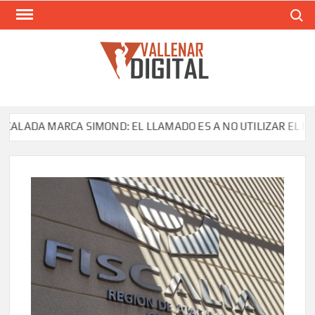
Saltar
Buscar
al
contenido
VAL
Siti
comunic
LADA MARCA SIMOND: EL LLAMADO ES A NO UTILIZAR EL PROD