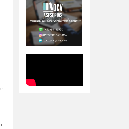
 el
or