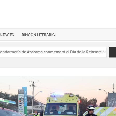
LENARDIGITAL
ional…
NTACTO
RINCÓN LITERARIO
ería de Atacama conmemoró el Día de la Reinserción Social fort