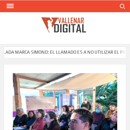
Saltar
Buscar
al
contenido
VAL
Siti
comunic
 MARCA SIMOND: EL LLAMADO ES A NO UTILIZAR EL PRODUCTO