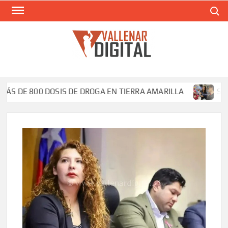
Saltar
Buscar
al
contenido
VAL
Siti
comunic
DE 800 DOSIS DE DROGA EN TIERRA AMARILLA
Silvana