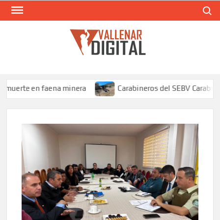
Saltar
Buscar
al
contenido
VAL
Siti
comunic
uerte en faena minera
Carabineros del SEBV Carabineros 