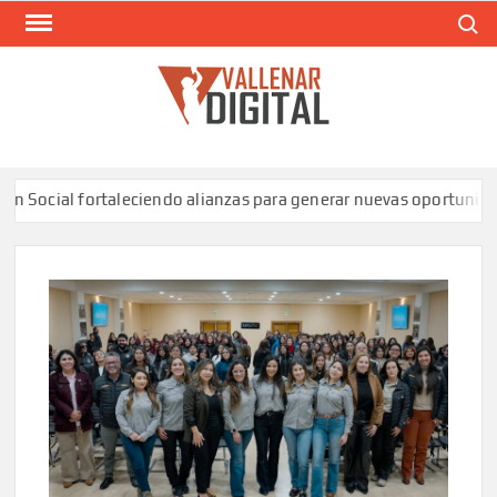
Saltar
Buscar
al
contenido
VAL
Siti
comunic
ial fortaleciendo alianzas para generar nuevas oportunidades