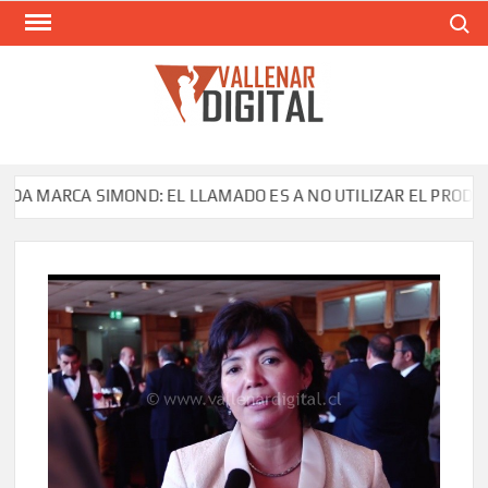
Saltar
Buscar
al
contenido
VAL
Siti
comunic
 MARCA SIMOND: EL LLAMADO ES A NO UTILIZAR EL PRODUCTO