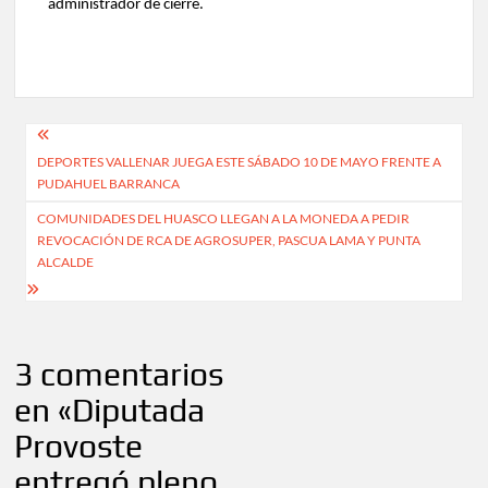
administrador de cierre.
Navegación
DEPORTES VALLENAR JUEGA ESTE SÁBADO 10 DE MAYO FRENTE A
de
PUDAHUEL BARRANCA
entradas
COMUNIDADES DEL HUASCO LLEGAN A LA MONEDA A PEDIR
REVOCACIÓN DE RCA DE AGROSUPER, PASCUA LAMA Y PUNTA
ALCALDE
3 comentarios
en «
Diputada
Provoste
entregó pleno