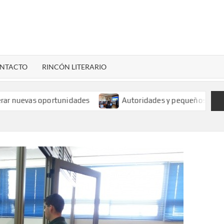
LENARDIGITAL
ional…
NTACTO
RINCÓN LITERARIO
oportunidades
Autoridades y pequeños mineros analizan 