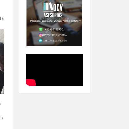
ita
n
va