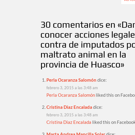
entradas
30 comentarios en «
Da
conocer acciones legale
contra de imputados p
maltrato animal en la
provincia de Huasco
»
Perla Ocaranza Salomón
dice:
febrero 3, 2015 a las 3:48 am
Perla Ocaranza Salomón
liked this on Facebo
Cristina Diaz Encalada
dice:
febrero 3, 2015 a las 3:48 am
Cristina Diaz Encalada
liked this on Facebook
Marta Andrea Mancilla Solar
dice: