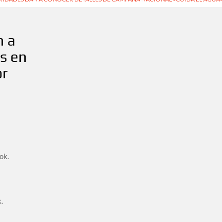
n a
s en
or
ok.
.