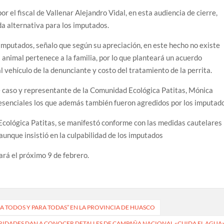
 el fiscal de Vallenar Alejandro Vidal, en esta audiencia de cierre,
ida alternativa para los imputados.
imputados, señalo que según su apreciación, en este hecho no existe
 animal pertenece a la familia, por lo que planteará un acuerdo
l vehículo de la denunciante y costo del tratamiento de la perrita.
e caso y representante de la Comunidad Ecológica Patitas, Mónica
resenciales los que además también fueron agredidos por los imputad
Ecológica Patitas, se manifestó conforme con las medidas cautelares
aunque insistió en la culpabilidad de los imputados
ará el próximo 9 de febrero.
 TODOS Y PARA TODAS” EN LA PROVINCIA DE HUASCO
IDADES DAN A CONOCER DETALLES DE CAMPAÑA NACIONAL «CUIDA EL AGUA