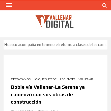
Saltar
Buscar
al
contenido
VAL
Siti
comunic
asco acompaña en terreno el retorno a clases de las comunidades
DESTACAMOS
LO QUE SUCEDE
RECIENTES
VALLENAR
Doble vía Vallenar-La Serena ya
comenzó con sus obras de
construcción