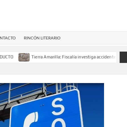
LENARDIGITAL
ional…
NTACTO
RINCÓN LITERARIO
Tierra Amarilla: Fiscalía investiga accidente con resultado