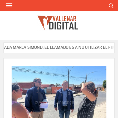
Saltar
Buscar
al
contenido
VAL
Siti
comunic
 MARCA SIMOND: EL LLAMADO ES A NO UTILIZAR EL PRODUCTO