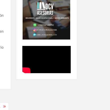
ión
 en
rio
.