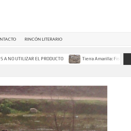
LENARDIGITAL
ional…
NTACTO
RINCÓN LITERARIO
NO UTILIZAR EL PRODUCTO
Tierra Amarilla: Fiscalía in