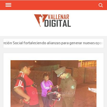
Saltar
Buscar
al
contenido
VAL
Siti
comunic
ión Social fortaleciendo alianzas para generar nuevas oportuni