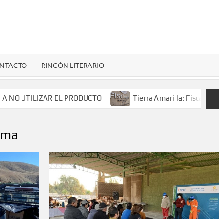
LENARDIGITAL
ional…
NTACTO
RINCÓN LITERARIO
LIZAR EL PRODUCTO
Tierra Amarilla: Fiscalía investiga
ama