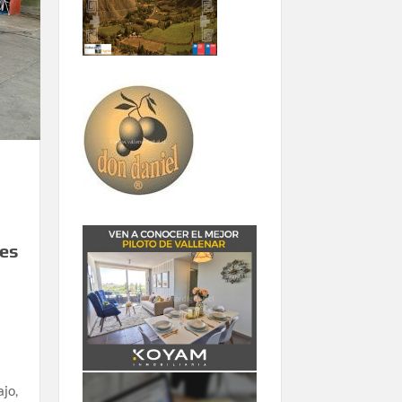
les
ajo,