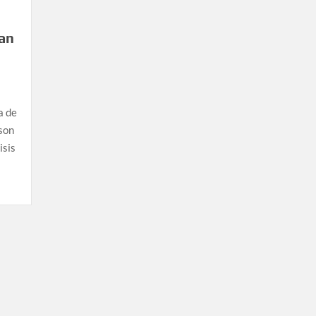
an
a de
son
isis