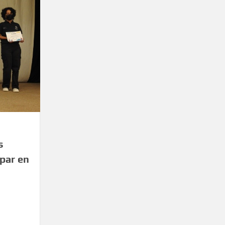
s
ipar en