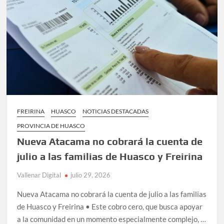
potable
en
todo
Huasco
FREIRINA
HUASCO
NOTICIAS DESTACADAS
PROVINCIA DE HUASCO
Nueva Atacama no cobrará la cuenta de
julio a las familias de Huasco y Freirina
Vallenar Digital
julio 29, 2026
Nueva Atacama no cobrará la cuenta de julio a las familias
de Huasco y Freirina • Este cobro cero, que busca apoyar
a la comunidad en un momento especialmente complejo, …