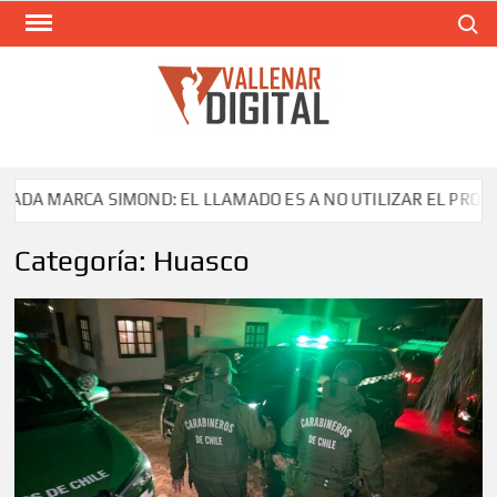
Saltar
Buscar
al
contenido
VAL
Siti
comunic
RCA SIMOND: EL LLAMADO ES A NO UTILIZAR EL PRODUCTO
Categoría:
Huasco