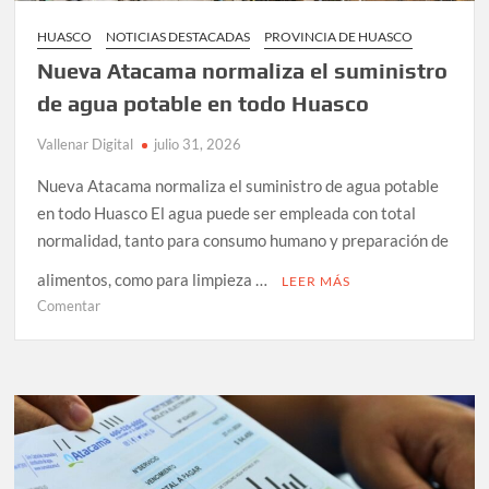
de
HUASCO
NOTICIAS DESTACADAS
PROVINCIA DE HUASCO
Freirina
y
Nueva Atacama normaliza el suministro
Huasco
de agua potable en todo Huasco
Vallenar Digital
julio 31, 2026
Nueva Atacama normaliza el suministro de agua potable
en todo Huasco El agua puede ser empleada con total
normalidad, tanto para consumo humano y preparación de
alimentos, como para limpieza …
LEER MÁS
en
Comentar
Nueva
Atacama
normaliza
el
suministro
de
agua