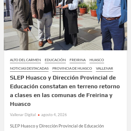
clases
de
las
comunidades
educativas
rurales
de
Vallenar
y
ALTO DEL CARMEN
EDUCACIÓN
FREIRINA
HUASCO
Alto
del
NOTICIAS DESTACADAS
PROVINCIA DE HUASCO
VALLENAR
Carmen
SLEP Huasco y Dirección Provincial de
Educación constatan en terreno retorno
a clases en las comunas de Freirina y
Huasco
Vallenar Digital
agosto 4, 2026
SLEP Huasco y Dirección Provincial de Educación