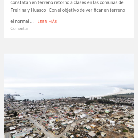
constatan en terreno retorno a clases en las comunas de
Freirina y Huasco Con el objetivo de verificar en terreno
el normal …
LEER MÁS
en
Comentar
SLEP
Huasco
y
Dirección
Provincial
de
Educación
constatan
en
terreno
retorno
a
clases
en
las
comunas