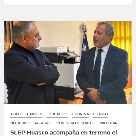
En
Huasco:
Carabineros
recuperó
vehículo
con
encargo
por
robo
y
detuvo
a
dos
personas
ALTO DEL CARMEN
EDUCACIÓN
FREIRINA
HUASCO
NOTICIAS DESTACADAS
PROVINCIA DE HUASCO
VALLENAR
SLEP Huasco acompaña en terreno el