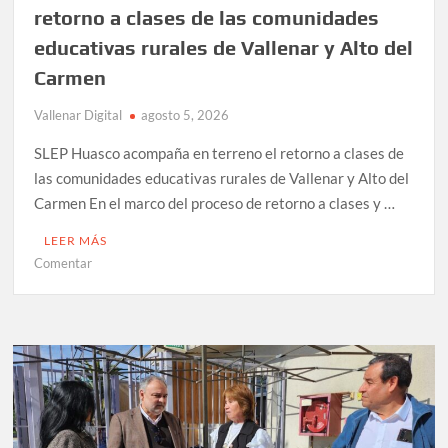
retorno a clases de las comunidades
educativas rurales de Vallenar y Alto del
Carmen
Vallenar Digital
agosto 5, 2026
SLEP Huasco acompaña en terreno el retorno a clases de
las comunidades educativas rurales de Vallenar y Alto del
Carmen En el marco del proceso de retorno a clases y …
LEER MÁS
en
Comentar
SLEP
Huasco
acompaña
en
terreno
el
retorno
a