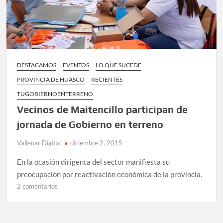
DESTACAMOS
EVENTOS
LO QUE SUCEDE
PROVINCIA DE HUASCO
RECIENTES
TUGOBIERNOENTERRENO
Vecinos de Maitencillo participan de
jornada de Gobierno en terreno
Vallenar Digital
diciembre 2, 2015
En la ocasión dirigenta del sector manifiesta su
preocupación por reactivación económica de la provincia.
en
2 comentarios
Vecinos
de
Maitencillo