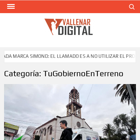
Saltar
Buscar
al
contenido
VAL
Siti
comunic
RCA SIMOND: EL LLAMADO ES A NO UTILIZAR EL PRODUCTO
Categoría:
TuGobiernoEnTerreno