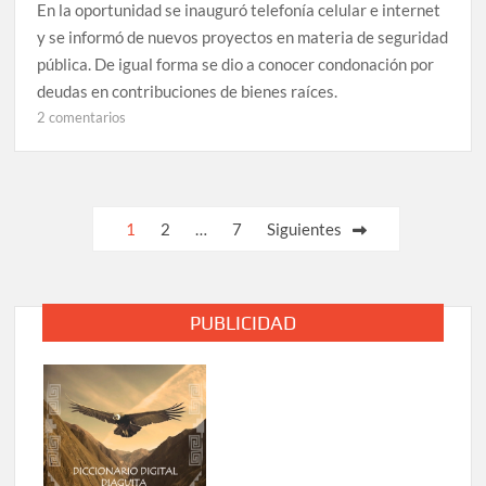
En la oportunidad se inauguró telefonía celular e internet
y se informó de nuevos proyectos en materia de seguridad
pública. De igual forma se dio a conocer condonación por
deudas en contribuciones de bienes raíces.
en
2 comentarios
Provechosa
jornada
de
“Tu
Paginación
1
2
…
7
Siguientes
gobierno
de
en
terreno”
entradas
en
PUBLICIDAD
Chañar
Blanco