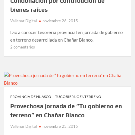
Condonación por contribución de
bienes raíces
Vallenar Digital
noviembre 26, 2015
Dio a conocer tesorería provincial en jornada de gobierno
en terreno desarrollada en Chañar Blanco.
en
2 comentarios
Condonación
por
contribución
de
bienes
raíces
PROVINCIA DE HUASCO
TUGOBIERNOENTERRENO
Provechosa jornada de “Tu gobierno en
terreno” en Chañar Blanco
Vallenar Digital
noviembre 23, 2015