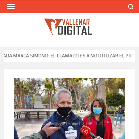
Saltar
Buscar
al
contenido
VAL
Siti
comunic
MARCA SIMOND: EL LLAMADO ES A NO UTILIZAR EL PRODUCTO