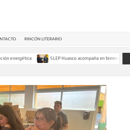
LENARDIGITAL
ional…
NTACTO
RINCÓN LITERARIO
tica
SLEP Huasco acompaña en terreno el retorno a clase