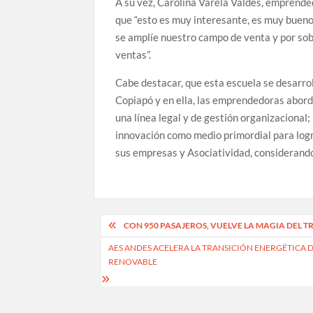
A su vez, Carolina Varela Valdés, emprende
que “esto es muy interesante, es muy buen
se amplíe nuestro campo de venta y por sobr
ventas”.
Cabe destacar, que esta escuela se desarr
Copiapó y en ella, las emprendedoras abord
una línea legal y de gestión organizacional
innovación como medio primordial para logr
sus empresas y Asociatividad, considerando
Navegación
CON 950 PASAJEROS, VUELVE LA MAGIA DEL T
de
AES ANDES ACELERA LA TRANSICIÓN ENERGÉTICA 
RENOVABLE
entradas