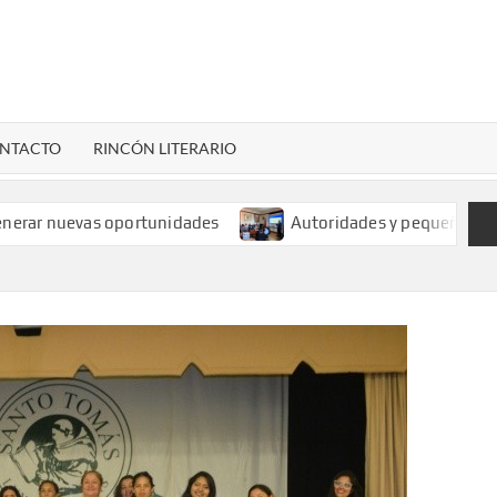
LENARDIGITAL
ional…
NTACTO
RINCÓN LITERARIO
oportunidades
Autoridades y pequeños mineros analizan 