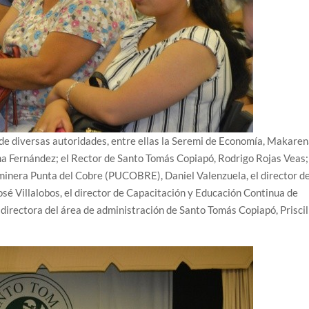
de diversas autoridades, entre ellas la Seremi de Economía, Makare
ma Fernández; el Rector de Santo Tomás Copiapó, Rodrigo Rojas Veas;
 minera Punta del Cobre (PUCOBRE), Daniel Valenzuela, el director de
sé Villalobos, el director de Capacitación y Educación Continua de
irectora del área de administración de Santo Tomás Copiapó, Priscil