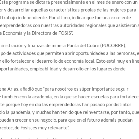
. Este programa se dictará presencialmente en el mes de enero con un
r y desarrollar aquellas características propias de las mujeres para
l trabajo independiente. Por último, indicar que fue una excelente
 emprendedoras con nuestras autoridades regionales que asistieron 
e Economía y la Directora de FOSIS”.
dministración y finanzas de minera Punta del Cobre (PUCOBRE),
ipo de actividades que permiten abrir oportunidades a las personas, 
 ello fortalecer el desarrollo de economía local. Esto está muy en lín
portunidades, empleabilidad y desarrollo en los lugares donde
na Arias, añadió que “para nosotros es súper importante seguir
y también con la academia, en la que se hacen escuelas para fortalece
nte porque hoy en día las emprendedoras han pasado por distintos
lo la pandemia, y muchas han tenido que reinventarse, por tanto, qu
puedan crecer en su negocio, para que en el futuro además puedan
cotec, de Fosis, es muy relevante”.