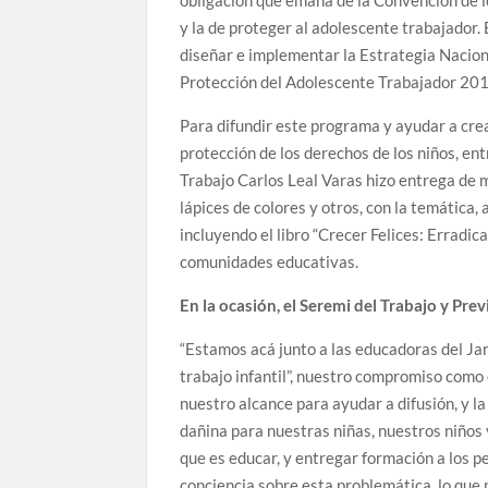
obligación que emana de la Convención de lo
y la de proteger al adolescente trabajador. 
diseñar e implementar la Estrategia Naciona
Protección del Adolescente Trabajador 20
Para difundir este programa y ayudar a crea
protección de los derechos de los niños, en
Trabajo Carlos Leal Varas hizo entrega de m
lápices de colores y otros, con la temática,
incluyendo el libro “Crecer Felices: Erradic
comunidades educativas.
En la ocasión, el Seremi del Trabajo y Pre
“Estamos acá junto a las educadoras del Jard
trabajo infantil”, nuestro compromiso como c
nuestro alcance para ayudar a difusión, y la
dañina para nuestras niñas, nuestros niños y
que es educar, y entregar formación a los p
conciencia sobre esta problemática, lo que 