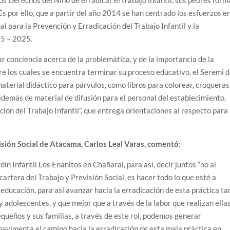
s Derechos del Niño de erradicar el trabajo infantil, sus peores form
Es por ello, que a partir del año 2014 se han centrado los esfuerzos e
l para la Prevención y Erradicación del Trabajo Infantil y la
15 – 2025.
r conciencia acerca de la problemática, y de la importancia de la
tre los cuales se encuentra terminar su proceso educativo, el Seremi d
aterial didáctico para párvulos, como libros para colorear, croqueras
 además de material de difusión para el personal del establecimiento,
ación del Trabajo Infantil”, que entrega orientaciones al respecto para
visión Social de Atacama, Carlos Leal Varas, comentó:
ín Infantil Los Enanitos en Chañaral, para así, decir juntos “no al
artera del Trabajo y Previsión Social, es hacer todo lo que esté a
 educación, para así avanzar hacia la erradicación de esta práctica ta
 adolescentes, y que mejor que a través de la labor que realizan ellas
equeños y sus familias, a través de este rol, podemos generar
pavimenta el camino hacia la erradicación de esta mala práctica en