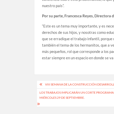
nuestro país”.
Por su parte, Francesca Reyes, Directora d
“Este es un tema muy importante, y es neces
derechos de sus hijos, y nosotras como edu
que se erradique el trabajo infantil, porque
también el tema de los hermanitos, que a v
más pequeños, rol que corresponde a los pa
estar siempre en un espacio en donde se va 
Navegación
VIII SEMANA DE LA CONSTRUCCIÓN DESARROLLA
de
LOS TRABAJOS IMPLICARÁN UN CORTE PROGRAMADO
MIÉRCOLES 29 DE SEPTIEMBRE.
entradas