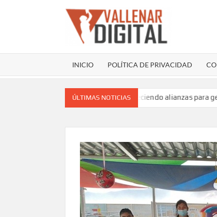
Saltar
al
contenido
VAL
Sitio web
comunicac
INICIO
POLÍTICA DE PRIVACIDAD
CO
 de la Reinserción Social fortaleciendo alianzas para generar 
ÚLTIMAS NOTICIAS