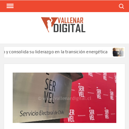
Saltar
Buscar
al
contenido
VAL
Siti
comunic
onsolida su liderazgo en la transición energética
SLEP 